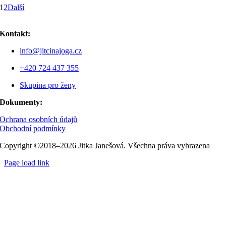
1
2
Další
Kontakt:
info@jitcinajoga.cz
+420 724 437 355
Skupina pro ženy
Dokumenty:
Ochrana osobních údajů
Obchodní podmínky
Copyright ©2018–2026 Jitka Janešová. Všechna práva vyhrazena
Page load link