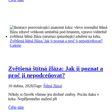
Zvětšená štítná žláza: Jak ji poznat a proč ji nepodceňovat?
Galerie
Zvětšená štítná žláza: Jak ji poznat a
proč ji nepodceňovat?
10 dubna, 2026
|
Tags:
Štítná žláza
|
Někdy si člověk všimne jen drobné změny. Pocitu tlaku v
krku. Nepříjemného stažení při
Čtěte dále