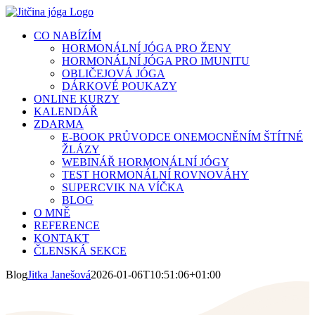
Přeskočit
na
CO NABÍZÍM
obsah
HORMONÁLNÍ JÓGA PRO ŽENY
HORMONÁLNÍ JÓGA PRO IMUNITU
OBLIČEJOVÁ JÓGA
DÁRKOVÉ POUKAZY
ONLINE KURZY
KALENDÁŘ
ZDARMA
E-BOOK PRŮVODCE ONEMOCNĚNÍM ŠTÍTNÉ
ŽLÁZY
WEBINÁŘ HORMONÁLNÍ JÓGY
TEST HORMONÁLNÍ ROVNOVÁHY
SUPERCVIK NA VÍČKA
BLOG
O MNĚ
REFERENCE
KONTAKT
ČLENSKÁ SEKCE
Blog
Jitka Janešová
2026-01-06T10:51:06+01:00