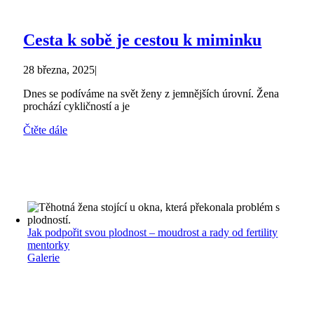
Cesta k sobě je cestou k miminku
28 března, 2025
|
Dnes se podíváme na svět ženy z jemnějších úrovní. Žena
prochází cykličností a je
Čtěte dále
Jak podpořit svou plodnost – moudrost a rady od fertility
mentorky
Galerie