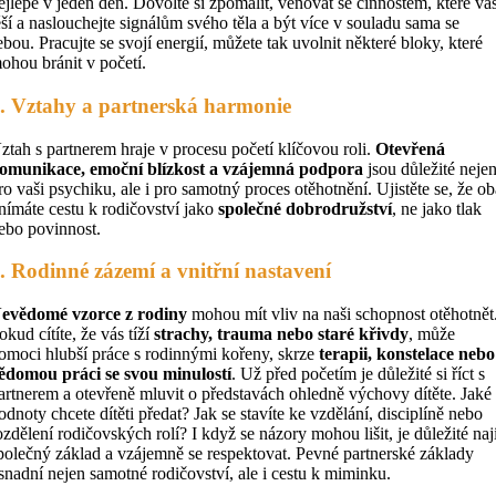
ejlépe v jeden den. Dovolte si zpomalit, věnovat se činnostem, které vá
ěší a naslouchejte signálům svého těla a být více v souladu sama se
ebou. Pracujte se svojí energií, můžete tak uvolnit některé bloky, které
ohou bránit v početí.
. Vztahy a partnerská harmonie
ztah s partnerem hraje v procesu početí klíčovou roli.
Otevřená
omunikace, emoční blízkost a vzájemná podpora
jsou důležité neje
ro vaši psychiku, ale i pro samotný proces otěhotnění. Ujistěte se, že o
nímáte cestu k rodičovství jako
společné dobrodružství
, ne jako tlak
ebo povinnost.
. Rodinné zázemí a vnitřní nastavení
evědomé vzorce z rodiny
mohou mít vliv na naši schopnost otěhotnět
okud cítíte, že vás tíží
strachy, trauma nebo staré křivdy
, může
omoci hlubší práce s rodinnými kořeny, skrze
terapii, konstelace nebo
ědomou práci se svou minulostí
. Už před početím je důležité si říct s
artnerem a otevřeně mluvit o představách ohledně výchovy dítěte. Jaké
odnoty chcete dítěti předat? Jak se stavíte ke vzdělání, disciplíně nebo
ozdělení rodičovských rolí? I když se názory mohou lišit, je důležité naj
polečný základ a vzájemně se respektovat. Pevné partnerské základy
snadní nejen samotné rodičovství, ale i cestu k miminku.