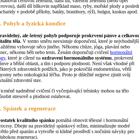
bsahovat čerstvou zeleninu, další díl, vařenou zeleninu (nebo opět
yrovou), další díl bílkovin například maso, ryby, mořské plody a posled
acharidy v podobě přílohy, batáty, brambory, rýži, bulgur, kuskus apod.
. Pohyb a fyzická kondice
ravidelný, ale šetrný pohyb podporuje prokrvení pánve a celkovo
italitu těla
. V tomto směru neexistuje doporučení, které je nejvhodnější
aždému vyhovuje něco jiného. Někomu chůze, jóga, plavání nebo
anec, někomu běh nebo tenis. Ženám doporučuji cvičení
hormonální
ógy
, které je cílené na
ozdravení hormonálního systému
, prokrvení
ánve a břišní oblasti, a tím i podporu plodnosti. Není však vhodné při
ěkterých zdravotních potížích, jako je pokročilá endometrióza, větší
yomy nebo onkologická léčba. Proto je důležité nejprve zjistit svůj
ktuální zdravotní stav.
icméně nadměrné cvičení či vyčerpávající tréninky mohou na tělo
ůsobit stresově a plodnost oslabovat.
. Spánek a regenerace
ostatek kvalitního spánku
pomáhá obnovit tělesné i hormonální
rocesy. Dbejte na pravidelný spánkový režim, minimalizujte modré
větlo před spaním a vytvořte si klidné prostředí s nočními návyky pro
lubokou regeneraci.