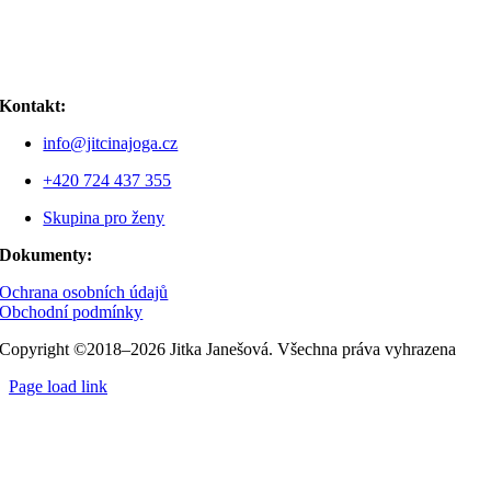
Kontakt:
info@jitcinajoga.cz
+420 724 437 355
Skupina pro ženy
Dokumenty:
Ochrana osobních údajů
Obchodní podmínky
Copyright ©2018–2026 Jitka Janešová. Všechna práva vyhrazena
Page load link