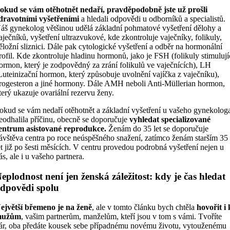
okud se vám otěhotnět nedaří, pravděpodobně jste už prošli
dravotními vyšetřeními
a hledali odpovědi u odborníků a specialistů.
áš gynekolog většinou udělá základní pohmatové vyšetření dělohy a
aječníků, vyšetření ultrazvukové, kde zkontroluje vaječníky, folikuly,
ěložní sliznici. Dále pak cytologické vyšetření a odběr na hormonální
rofil. Kde zkontroluje hladinu hormonů, jako je FSH (folikuly stimulují
ormon, který je zodpovědný za zrání folikulů ve vaječnících), LH
Luteinizační hormon, který způsobuje uvolnění vajíčka z vaječníku),
rogesteron a jiné hormony. Dále AMH neboli Anti-Müllerian hormon,
terý ukazuje ovariální rezervu ženy.
okud se vám nedaří otěhotnět a základní vyšetření u vašeho gynekolog
eodhalila příčinu, obecně se doporučuje
vyhledat specializované
entrum asistované reprodukce.
Ženám do 35 let se doporučuje
ávštěva centra po roce neúspěšného snažení, zatímco ženám starším 35
et již po šesti měsících. V centru provedou podrobná vyšetření nejen u
ás, ale i u vašeho partnera.
eplodnost není jen ženská záležitost: kdy je čas hledat
dpovědi spolu
ejvětší břemeno je na ženě
, ale v tomto článku bych chtěla
hovořit i 
mužům
, vašim partnerům, manželům, kteří jsou v tom s vámi. Tvoříte
ár, oba předáte kousek sebe případnému novému životu, vytouženému