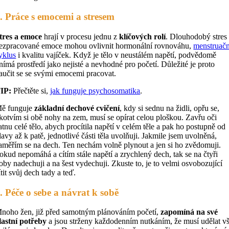
. Práce s emocemi a stresem
tres a emoce
hrají v procesu jednu z
klíčových rolí
. Dlouhodobý stres
ezpracované emoce mohou ovlivnit hormonální rovnováhu,
menstruačn
yklus
i kvalitu vajíček. Když je tělo v neustálém napětí, podvědomě
nímá prostředí jako nejisté a nevhodné pro početí. Důležité je proto
aučit se se svými emocemi pracovat.
IP:
Přečtěte si,
jak funguje psychosomatika
.
ě funguje
základní dechové cvičení
, kdy si sednu na židli, opřu se,
kotvím si obě nohy na zem, musí se opírat celou ploškou. Zavřu oči
atnu celé tělo, abych procítila napětí v celém těle a pak ho postupně od
lavy až k patě, jednotlivé části těla uvolňuji. Jakmile jsem uvolněná,
aměřím se na dech. Ten nechám volně plynout a jen si ho zvědomuji.
okud nepomáhá a cítím stále napětí a zrychlený dech, tak se na čtyři
oby nadechuji a na šest vydechuji. Zkuste to, je to velmi osvobozující
ítit svůj dech tady a teď.
. Péče o sebe a návrat k sobě
noho žen, již před samotným plánováním početí,
zapomíná na své
lastní potřeby
a jsou strženy každodenním nutkáním, že musí udělat v