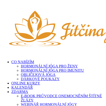
Přeskočit
na
obsah
CO NABÍZÍM
HORMONÁLNÍ JÓGA PRO ŽENY
HORMONÁLNÍ JÓGA PRO IMUNITU
OBLIČEJOVÁ JÓGA
DÁRKOVÉ POUKAZY
ONLINE KURZY
KALENDÁŘ
ZDARMA
E-BOOK PRŮVODCE ONEMOCNĚNÍM ŠTÍTNÉ
ŽLÁZY
WEBINÁŘ HORMONÁLNÍ JÓGY