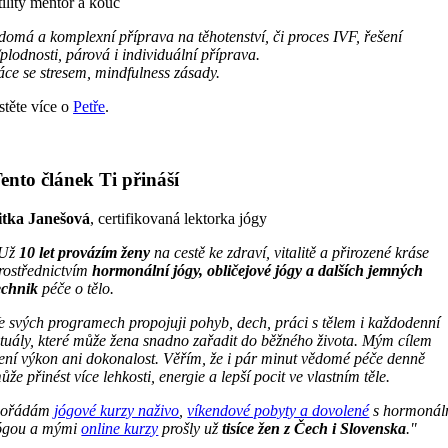
tility mentor a kouč
domá a komplexní příprava na těhotenství, či proces IVF, řešení
plodnosti, párová i individuální příprava.
áce se stresem, mindfulness zásady.
stěte více o
Petře
.
ento článek Ti přináší
itka Janešová
, certifikovaná lektorka jógy
"Už
10 let provázím ženy
na cestě ke zdraví, vitalitě a přirozené kráse
rostřednictvím
hormonální jógy, obličejové jógy a dalších jemných
echnik
péče o tělo.
e svých programech propojuji pohyb, dech, práci s tělem i každodenní
ituály, které může žena snadno zařadit do běžného života. Mým cílem
ení výkon ani dokonalost. Věřím, že i pár minut vědomé péče denně
ůže přinést více lehkosti, energie a lepší pocit ve vlastním těle.
ořádám
jógové kurzy naživo
,
víkendové pobyty a dovolené
s hormonál
ógou a mými
online kurzy
prošly už
tisíce žen z Čech i Slovenska
."