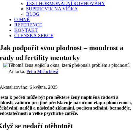
TEST HORMONÁLNÍ ROVNOVÁHY
SUPERCVIK NA VÍČKA
BLOG
O MNĚ
REFERENCE
KONTAKT
ČLENSKÁ SEKCE
Jak podpořit svou plodnost – moudrost a
rady od fertility mentorky
Autorka:
Petra Mlčochová
Aktualizováno: 6 května, 2025
esta k početí může být pro některé ženy naplněná radostí a
ehkostí, zatímco pro jiné představuje náročnou etapu plnou emocí,
čekávání, nadějí a následně zklamání, pocitem selhání, beznaděje,
edostatečnosti a velké psychické zátěže.
Když se nedaří otěhotnět