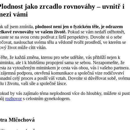
Plodnost jako zrcadlo rovnováhy – uvnitř i
mezi vámi
ak už jsem zmínila,
plodnost není jen o fyzickém těle, je odrazem
elkové rovnováhy ve vašem životě.
Pokud se vám nedaří otěhotnět,
kuste se na svou cestu podívat z širší perspektivy. Dovolte si o sebe
ečovat, naslouchat svému tělu a vědomě tvořit prostředí, ve kterém se
ový život může cítit vítán.
ěřte, že každá změna, kterou pro sebe uděláte, vás přiblíží nejen k
iminku, ale i k hlubšímu propojení sama se sebou. Nezapomeňte, že
esta za vytouženým miminkem je cesta vás obou, vás i vašeho partnera.
zájemná podpora, otevřená komunikace a společná vize rodičovství
snadní celý proces a posílí váš vztah. Dovolte si důvěřovat sobě, svém
ělu i životu, vaši síle a společné lásce.
okud by vás zajímalo téma neplodnosti více do hloubky, můžete si pusti
ůj
rozhovor
s celostním gynekologem.
tra Mlčochová