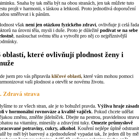
iminku. Snaha by tak měla být na obou stranách, jen tak můžete tuto
estu projít v harmonii, s láskou a lehkostí. Proto jednotlivá doporučení
udou směřovat i k pánům.
lodnost však
není jen otázkou fyzického zdraví
, ovlivňuje ji celá řad
aktorů na úrovni těla, mysli i duše. Proto je důležité
podívat se na sebe
elostně
, naslouchat svému tělu a vytvořit pro něj co nejpříznivější
odmínky.
6 oblastí, které ovlivňují plodnost ženy i
muže
de jsem pro vás připravila
klíčové oblasti,
které vám mohou pomoci
armonizovat vaši plodnost a otevřít se novému životu.
. Zdravá strava
lyšíme to ze všech stran, ale je to bohužel pravda.
Výživa hraje zásad
oli v hormonální rovnováze a kvalitě vajíček
. Pokud chcete udělat
ějakou změnu, změňte jídelníček. Dbejte na pestrou, pravidelnou strav
ohatou na vitamíny, minerály a zdravými tuky.
Omezte průmyslově
pracované potraviny, cukry, alkohol
. Kouření nejlépe úplně odstranit
alíř by měl být barevný a zjednodušeně vypadat tak, že jeden díl by mě