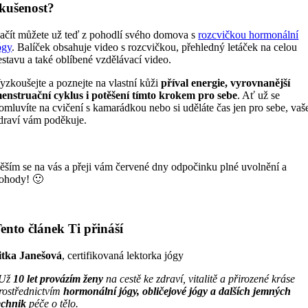
kušenost?
ačít můžete už teď z pohodlí svého domova s
rozcvičkou hormonální
ógy
. Balíček obsahuje video s rozcvičkou, přehledný letáček na celou
estavu a také oblíbené vzdělávací video.
yzkoušejte a poznejte na vlastní kůži
příval energie, vyrovnanější
enstruační cyklus i potěšení tímto krokem pro sebe
. Ať už se
omluvíte na cvičení s kamarádkou nebo si uděláte čas jen pro sebe, vaš
draví vám poděkuje.
ěším se na vás a přeji vám červené dny odpočinku plné uvolnění a
ohody! 🙂
ento článek Ti přináší
itka Janešová
, certifikovaná lektorka jógy
"Už
10 let provázím ženy
na cestě ke zdraví, vitalitě a přirozené kráse
rostřednictvím
hormonální jógy, obličejové jógy a dalších jemných
echnik
péče o tělo.