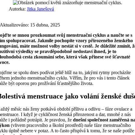
Autorka:
Jitka Janešová
Aktualizováno: 15 dubna, 2025
ojďte se mnou prozkoumat svůj menstruační cyklus a naučte se s
ím spolupracovat. Jakmile pochopíte vzory přirozeného ženského
ungování, máte možnost volby nestát si v cestě. Je důležité zmínit, ž
ozitivní výsledky se pravděpodobně nedostaví ihned, je to
louhodobá cesta zkoumání sebe, která však přinese své šťavnaté
voce.
ojďme se spolu dnes podívat ještě blíž na to, jakými rytmy procházíte
ěhem jednoho menstruačního cyklu. Věřím, že pro vás i tento článek
ůže být oporou pro prožívání šťastnějšího života.
Bolestivá menstruace jako volání ženské duš
aždý měsíc nás ženy potkává období přílivu a odlivu – fáze ovulace a
enstruace. I když je cykličnost ženská přirozenost a dar, mnohé z nás
ůže i pořádně potrápit. Je pravdou, že
dnešní společnost zaměřená n
ýkon
(vlivem pracovního a školní prostředí) naše fáze menstruačního
yklu úplně nebere v potaz. A to často přispívá k tomu, že se naše potíže