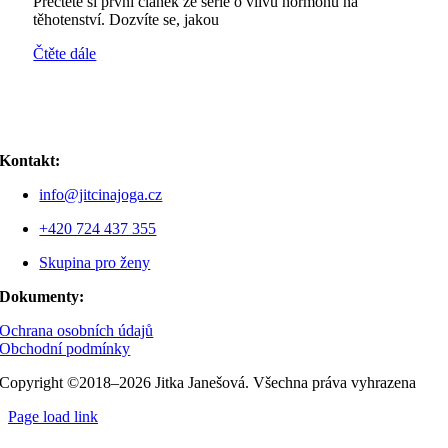
Přečtěte si první článek ze série o vlivu hormonů na
těhotenství. Dozvíte se, jakou
Čtěte dále
Kontakt:
info@jitcinajoga.cz
+420 724 437 355
Skupina pro ženy
Dokumenty:
Ochrana osobních údajů
Obchodní podmínky
Copyright ©2018–2026 Jitka Janešová. Všechna práva vyhrazena
Page load link