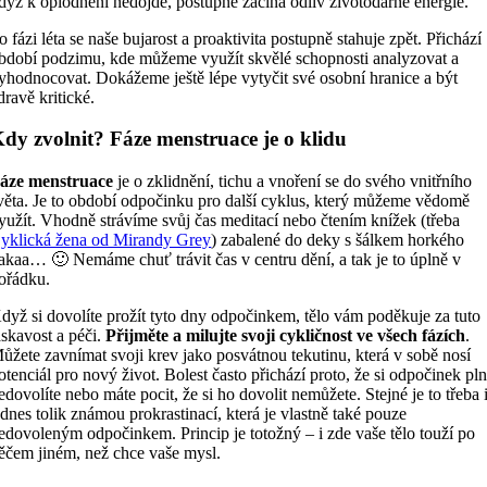
dyž k oplodnění nedojde, postupně začíná odliv životodárné energie.
o fázi léta se naše bujarost a proaktivita postupně stahuje zpět. Přichází
bdobí podzimu, kde můžeme využít skvělé schopnosti analyzovat a
yhodnocovat. Dokážeme ještě lépe vytyčit své osobní hranice a být
dravě kritické.
dy zvolnit? Fáze menstruace je o klidu
áze menstruace
je o zklidnění, tichu a vnoření se do svého vnitřního
věta. Je to období odpočinku pro další cyklus, který můžeme vědomě
yužít. Vhodně strávíme svůj čas meditací nebo čtením knížek (třeba
yklická žena od Mirandy Grey
) zabalené do deky s šálkem horkého
akaa… 🙂 Nemáme chuť trávit čas v centru dění, a tak je to úplně v
ořádku.
dyž si dovolíte prožít tyto dny odpočinkem, tělo vám poděkuje za tuto
askavost a péči.
Přijměte a milujte svoji cykličnost ve všech fázích
.
ůžete zavnímat svoji krev jako posvátnou tekutinu, která v sobě nosí
otenciál pro nový život. Bolest často přichází proto, že si odpočinek pl
edovolíte nebo máte pocit, že si ho dovolit nemůžete. Stejné je to třeba 
 dnes tolik známou prokrastinací, která je vlastně také pouze
edovoleným odpočinkem. Princip je totožný – i zde vaše tělo touží po
ěčem jiném, než chce vaše mysl.