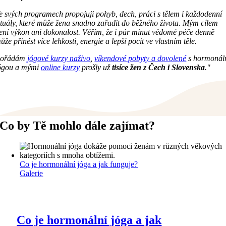
e svých programech propojuji pohyb, dech, práci s tělem i každodenní
ituály, které může žena snadno zařadit do běžného života. Mým cílem
ení výkon ani dokonalost. Věřím, že i pár minut vědomé péče denně
ůže přinést více lehkosti, energie a lepší pocit ve vlastním těle.
ořádám
jógové kurzy naživo
,
víkendové pobyty a dovolené
s hormonál
ógou a mými
online kurzy
prošly už
tisíce žen z Čech i Slovenska
."
Co by Tě mohlo dále zajímat?
Co je hormonální jóga a jak funguje?
Galerie
Co je hormonální jóga a jak