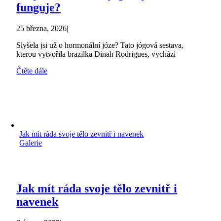
funguje?
25 března, 2026
|
Slyšela jsi už o hormonální józe? Tato jógová sestava,
kterou vytvořila brazilka Dinah Rodrigues, vychází
Čtěte dále
Jak mít ráda svoje tělo zevnitř i navenek
Galerie
Jak mít ráda svoje tělo zevnitř i
navenek