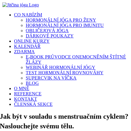
Přeskočit
na
CO NABÍZÍM
obsah
HORMONÁLNÍ JÓGA PRO ŽENY
HORMONÁLNÍ JÓGA PRO IMUNITU
OBLIČEJOVÁ JÓGA
DÁRKOVÉ POUKAZY
ONLINE KURZY
KALENDÁŘ
ZDARMA
E-BOOK PRŮVODCE ONEMOCNĚNÍM ŠTÍTNÉ
ŽLÁZY
WEBINÁŘ HORMONÁLNÍ JÓGY
TEST HORMONÁLNÍ ROVNOVÁHY
SUPERCVIK NA VÍČKA
BLOG
O MNĚ
REFERENCE
KONTAKT
ČLENSKÁ SEKCE
Jak být v souladu s menstruačním cyklem?
Naslouchejte svému tělu.