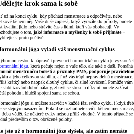
Udělejte krok sama k sobě
ť už na konci cyklu, kdy přichází menstruace a odpočíváte, nebo
elkově během něj. Vaše duše zaplesá, když vyrazíte do přírody, budete
íst kvalitní jídlo nebo strávíte čas s lidmi, kteří vás obohacují. Vy
ozhodujete o tom,
jaké informace a myšlenky k sobě přijímáte
–
ybírejte si proto pečlivě.
ormonální jóga vyladí váš menstruační cyklus
ýbornou cestou k nápravě i prevenci harmonického cyklu je vyzkoušet
ormonální jógu
, která pečuje nejen o vaše tělo, ale také o duši. Pomáhá
mírnit menstruační bolesti a příznaky PMS, podporuje pravidelno
yklu
a jeho celkovou stabilitu, ať už vás trápí nepravidelná menstruace,
říliš krátký nebo naopak dlouhý cyklus, či silné krvácení. Pomůže vám
e stabilizování dobré nálady, zbavit se stresu a díky ní budete zažívat
ětší pohodu i hlubší spojení sama se sebou.
ormonální jógu si můžete zacvičit v každé fázi svého cyklu, i když tře
e se stejným nasazením. Pokud se rozhodnete cvičit během menstruace
e třeba vědět, že některé cviky nejsou příliš vhodné. V tomto případě se
edná především o tzv. obrácené polohy.
e jste už o hormonální józe slyšela, ale zatím nemáte