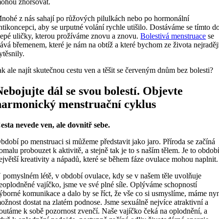
ohou zhoršovat.
nohé z nás sahají po růžových pilulkách nebo po hormonální
ntikoncepci, aby se urputné volání rychle utišilo. Dostáváme se tímto d
lepé uličky, kterou prožíváme znovu a znovu.
Bolestivá menstruace
se
tává břemenem, které je nám na obtíž a které bychom ze života nejraděj
ytěsnily.
ak ale najít skutečnou cestu ven a těšit se červeným dnům bez bolesti?
Nebojujte dál se svou bolestí. Objevte
harmonický menstruační cyklus
esta nevede ven, ale dovnitř sebe.
bdobí po menstruaci si můžeme představit jako jaro. Příroda se začíná
omalu probouzet k aktivitě, a stejně tak je to s naším tělem. Je to obdob
ejvětší kreativity a nápadů, které se během fáze ovulace mohou naplnit.
 pomyslném létě, v období ovulace, kdy se v našem těle uvolňuje
eoplodněné vajíčko, jsme ve své plné síle. Oplýváme schopností
ýborné komunikace a dalo by se říct, že vše co si usmyslíme, máme ny
ožnost dostat na zlatém podnose. Jsme sexuálně nejvíce atraktivní a
outáme k sobě pozornost zvenčí. Naše vajíčko čeká na oplodnění, a