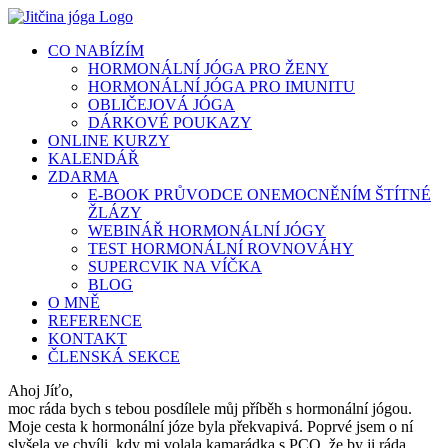
Přeskočit
na
CO NABÍZÍM
obsah
HORMONÁLNÍ JÓGA PRO ŽENY
HORMONÁLNÍ JÓGA PRO IMUNITU
OBLIČEJOVÁ JÓGA
DÁRKOVÉ POUKAZY
ONLINE KURZY
KALENDÁŘ
ZDARMA
E-BOOK PRŮVODCE ONEMOCNĚNÍM ŠTÍTNÉ
ŽLÁZY
WEBINÁŘ HORMONÁLNÍ JÓGY
TEST HORMONÁLNÍ ROVNOVÁHY
SUPERCVIK NA VÍČKA
BLOG
O MNĚ
REFERENCE
KONTAKT
ČLENSKÁ SEKCE
Ahoj Jíťo,
moc ráda bych s tebou posdílele můj příběh s hormonální jógou.
Moje cesta k hormonální józe byla překvapivá. Poprvé jsem o ní
slyšela ve chvíli, kdy mi volala kamarádka s PCO, že by ji ráda