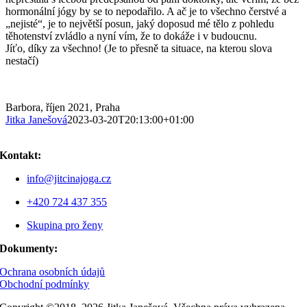
hormonální jógy by se to nepodařilo. A ač je to všechno čerstvé a
„nejisté“, je to největší posun, jaký doposud mé tělo z pohledu
těhotenství zvládlo a nyní vím, že to dokáže i v budoucnu.
Jíťo, díky za všechno! (Je to přesně ta situace, na kterou slova
nestačí)
Barbora, říjen 2021, Praha
Jitka Janešová
2023-03-20T20:13:00+01:00
Kontakt:
info@jitcinajoga.cz
+420 724 437 355
Skupina pro ženy
Dokumenty:
Ochrana osobních údajů
Obchodní podmínky