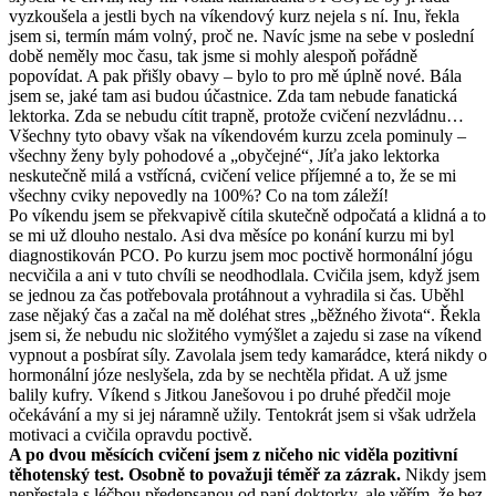
vyzkoušela a jestli bych na víkendový kurz nejela s ní. Inu, řekla
jsem si, termín mám volný, proč ne. Navíc jsme na sebe v poslední
době neměly moc času, tak jsme si mohly alespoň pořádně
popovídat. A pak přišly obavy – bylo to pro mě úplně nové. Bála
jsem se, jaké tam asi budou účastnice. Zda tam nebude fanatická
lektorka. Zda se nebudu cítit trapně, protože cvičení nezvládnu…
Všechny tyto obavy však na víkendovém kurzu zcela pominuly –
všechny ženy byly pohodové a „obyčejné“, Jíťa jako lektorka
neskutečně milá a vstřícná, cvičení velice příjemné a to, že se mi
všechny cviky nepovedly na 100%? Co na tom záleží!
Po víkendu jsem se překvapivě cítila skutečně odpočatá a klidná a to
se mi už dlouho nestalo. Asi dva měsíce po konání kurzu mi byl
diagnostikován PCO. Po kurzu jsem moc poctivě hormonální jógu
necvičila a ani v tuto chvíli se neodhodlala. Cvičila jsem, když jsem
se jednou za čas potřebovala protáhnout a vyhradila si čas. Uběhl
zase nějaký čas a začal na mě doléhat stres „běžného života“. Řekla
jsem si, že nebudu nic složitého vymýšlet a zajedu si zase na víkend
vypnout a posbírat síly. Zavolala jsem tedy kamarádce, která nikdy o
hormonální józe neslyšela, zda by se nechtěla přidat. A už jsme
balily kufry. Víkend s Jitkou Janešovou i po druhé předčil moje
očekávání a my si jej náramně užily. Tentokrát jsem si však udržela
motivaci a cvičila opravdu poctivě.
A po dvou měsících cvičení jsem z ničeho nic viděla pozitivní
těhotenský test. Osobně to považuji téměř za zázrak.
Nikdy jsem
nepřestala s léčbou předepsanou od paní doktorky, ale věřím, že bez