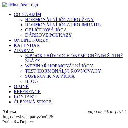
Přeskočit
na
CO NABÍZÍM
obsah
HORMONÁLNÍ JÓGA PRO ŽENY
HORMONÁLNÍ JÓGA PRO IMUNITU
OBLIČEJOVÁ JÓGA
DÁRKOVÉ POUKAZY
ONLINE KURZY
KALENDÁŘ
ZDARMA
E-BOOK PRŮVODCE ONEMOCNĚNÍM ŠTÍTNÉ
ŽLÁZY
WEBINÁŘ HORMONÁLNÍ JÓGY
TEST HORMONÁLNÍ ROVNOVÁHY
SUPERCVIK NA VÍČKA
BLOG
O MNĚ
REFERENCE
KONTAKT
ČLENSKÁ SEKCE
Adresa
mapa není k dispozici
Jugoslávských partyzánů 26
Praha 6 - Dejvice