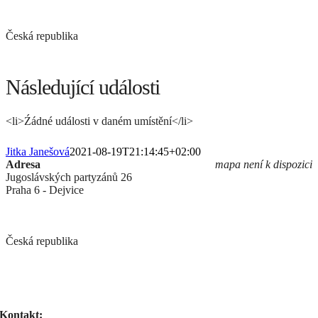
Česká republika
Následující události
<li>Źádné události v daném umístění</li>
Jitka Janešová
2021-08-19T21:14:45+02:00
Adresa
mapa není k dispozici
Jugoslávských partyzánů 26
Praha 6 - Dejvice
Česká republika
Kontakt: