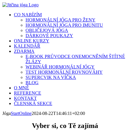
Přeskočit
na
CO NABÍZÍM
obsah
HORMONÁLNÍ JÓGA PRO ŽENY
HORMONÁLNÍ JÓGA PRO IMUNITU
OBLIČEJOVÁ JÓGA
DÁRKOVÉ POUKAZY
ONLINE KURZY
KALENDÁŘ
ZDARMA
E-BOOK PRŮVODCE ONEMOCNĚNÍM ŠTÍTNÉ
ŽLÁZY
WEBINÁŘ HORMONÁLNÍ JÓGY
TEST HORMONÁLNÍ ROVNOVÁHY
SUPERCVIK NA VÍČKA
BLOG
O MNĚ
REFERENCE
KONTAKT
ČLENSKÁ SEKCE
Jóga
StartOnline
2024-08-22T14:46:11+02:00
Vyber si, co Tě zajímá