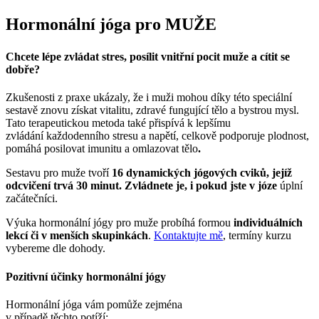
Hormonální jóga pro MUŽE
Chcete lépe zvládat stres, posílit vnitřní pocit muže a cítit se
dobře?
Zkušenosti z praxe ukázaly, že i muži mohou díky této speciální
sestavě znovu získat vitalitu, zdravé fungující tělo a bystrou mysl.
Tato terapeutickou metoda také přispívá k lepšímu
zvládání každodenního stresu a napětí, celkově podporuje plodnost,
pomáhá posilovat imunitu a omlazovat tělo
.
Sestavu pro muže tvoří
16 dynamických jógových cviků, jejíž
odcvičení trvá 30 minut. Zvládnete je, i pokud jste v józe
úplní
začátečníci.
Výuka hormonální jógy pro muže probíhá formou
individuálních
lekcí či v menších skupinkách
.
Kontaktujte mě
, termíny kurzu
vybereme dle dohody.
Pozitivní účinky hormonální jógy
Hormonální jóga vám pomůže zejména
v případě těchto potíží: