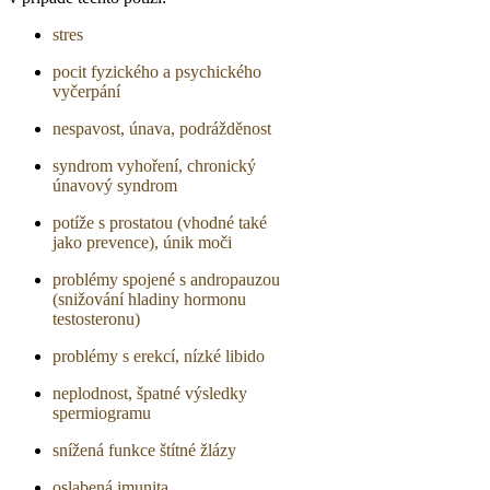
stres
pocit fyzického a psychického
vyčerpání
nespavost, únava, podrážděnost
syndrom vyhoření, chronický
únavový syndrom
potíže s prostatou (vhodné také
jako prevence), únik moči
problémy spojené s andropauzou
(snižování hladiny hormonu
testosteronu)
problémy s erekcí, nízké libido
neplodnost, špatné výsledky
spermiogramu
snížená funkce štítné žlázy
oslabená imunita