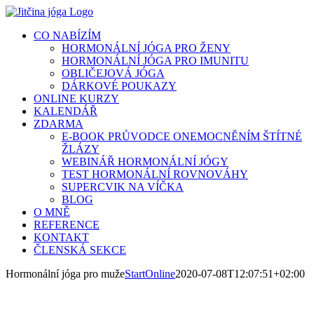
Přeskočit
na
CO NABÍZÍM
obsah
HORMONÁLNÍ JÓGA PRO ŽENY
HORMONÁLNÍ JÓGA PRO IMUNITU
OBLIČEJOVÁ JÓGA
DÁRKOVÉ POUKAZY
ONLINE KURZY
KALENDÁŘ
ZDARMA
E-BOOK PRŮVODCE ONEMOCNĚNÍM ŠTÍTNÉ
ŽLÁZY
WEBINÁŘ HORMONÁLNÍ JÓGY
TEST HORMONÁLNÍ ROVNOVÁHY
SUPERCVIK NA VÍČKA
BLOG
O MNĚ
REFERENCE
KONTAKT
ČLENSKÁ SEKCE
Hormonální jóga pro muže
StartOnline
2020-07-08T12:07:51+02:00
Hormonální jóga dle Dinah Rodrigues