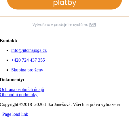
platby
Vytvořeno v prodejním systému
FAPI
.
Kontakt:
info@jitcinajoga.cz
+420 724 437 355
Skupina pro ženy
Dokumenty:
Ochrana osobních údajů
Obchodní podmínky
Copyright ©2018–2026 Jitka Janešová. Všechna práva vyhrazena
Page load link