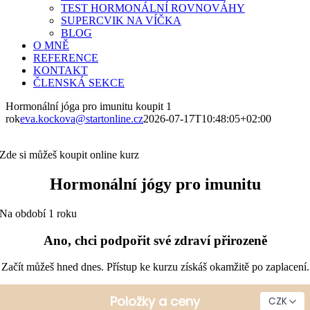
TEST HORMONÁLNÍ ROVNOVÁHY
SUPERCVIK NA VÍČKA
BLOG
O MNĚ
REFERENCE
KONTAKT
ČLENSKÁ SEKCE
Hormonální jóga pro imunitu koupit 1
rok
eva.kockova@startonline.cz
2026-07-17T10:48:05+02:00
Zde si můžeš koupit online kurz
Hormonální jógy pro imunitu
Na období 1 roku
Ano, chci podpořit své zdraví přirozeně
Začít můžeš hned dnes. Přístup ke kurzu získáš okamžitě po zaplacení.
Položky a ceny