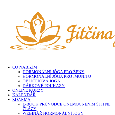
Přeskočit
na
obsah
CO NABÍZÍM
HORMONÁLNÍ JÓGA PRO ŽENY
HORMONÁLNÍ JÓGA PRO IMUNITU
OBLIČEJOVÁ JÓGA
DÁRKOVÉ POUKAZY
ONLINE KURZY
KALENDÁŘ
ZDARMA
E-BOOK PRŮVODCE ONEMOCNĚNÍM ŠTÍTNÉ
ŽLÁZY
WEBINÁŘ HORMONÁLNÍ JÓGY