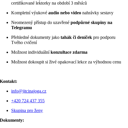
certifikované lektorky na období 3 měsíců
Kompletní výukové
audio nebo video
nahrávky sestavy
Neomezený přístup do uzavřené
podpůrné skupiny na
Telegramu
Přehledné dokumenty jako
tahák či deníček
pro podporu
Tvého cvičení
Možnost individuální
konzultace zdarma
Možnost dokoupit si živé opakovací lekce za výhodnou cenu
Kontakt:
info@jitcinajoga.cz
+420 724 437 355
Skupina pro ženy
Dokumenty: