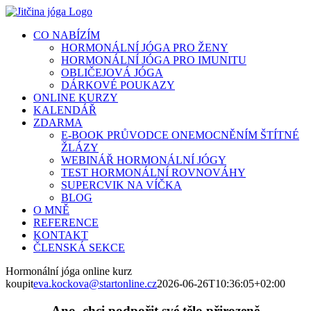
Přeskočit
na
CO NABÍZÍM
obsah
HORMONÁLNÍ JÓGA PRO ŽENY
HORMONÁLNÍ JÓGA PRO IMUNITU
OBLIČEJOVÁ JÓGA
DÁRKOVÉ POUKAZY
ONLINE KURZY
KALENDÁŘ
ZDARMA
E-BOOK PRŮVODCE ONEMOCNĚNÍM ŠTÍTNÉ
ŽLÁZY
WEBINÁŘ HORMONÁLNÍ JÓGY
TEST HORMONÁLNÍ ROVNOVÁHY
SUPERCVIK NA VÍČKA
BLOG
O MNĚ
REFERENCE
KONTAKT
ČLENSKÁ SEKCE
Hormonální jóga online kurz
koupit
eva.kockova@startonline.cz
2026-06-26T10:36:05+02:00
Ano, chci podpořit své tělo přirozeně