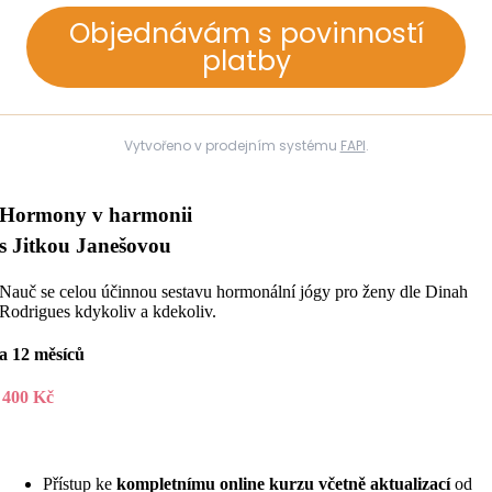
Objednávám s povinností
platby
Vytvořeno v prodejním systému
FAPI
.
Hormony v harmonii
s Jitkou Janešovou
Nauč se celou účinnou sestavu hormonální jógy pro ženy dle Dinah
Rodrigues kdykoliv a kdekoliv.
a 12 měsíců
 400 Kč
Přístup ke
kompletnímu online kurzu včetně aktualizací
od