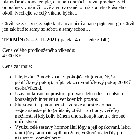
blahodárné aromaterapie, chutnou domácí stravu, procházky či
odpočinek v náručí nově zrenovovaného místa a jeho krásného
okolí. Nechejte se celý víkend hýčkat.
Chvíli se zastavte, zažijte klid a uvolnění a načerpejte energii. Chvíli
jen tak buďte samy se sebou a samy sebou…
TERMÍN: 5. – 7. 11. 2021
( pátek 14h – neděle 14h)
Cena celého prodlouženého víkendu:
4 900 Kč
Cena zahrnuje:
Ubytování 2 noci:
spaní v pokojíčcích (dvou, čtyř a
pětilůžkový pokoj), příplatek za dvoulůžkový pokoj 200Kč
osoba/víkend.
Užívání krásného prostoru
pro vaše tělo i duši a dalších
kouzelných interiérů a venkovních prostor.
Stravování
– plnou penzi – zdravé a pestré domácí
vegetariánské jídlo (snídaně, oběd – 2 chody, večeře),
možností si kdykoliv během dne zakoupit kávu a drobné
občerstvení.
Výuku celé sestavy hormonální jógy
a její opakování, lekci
ranní jógy, aromaterapii pro ženy, veškeré materiály pro
následnou domácí praxi…