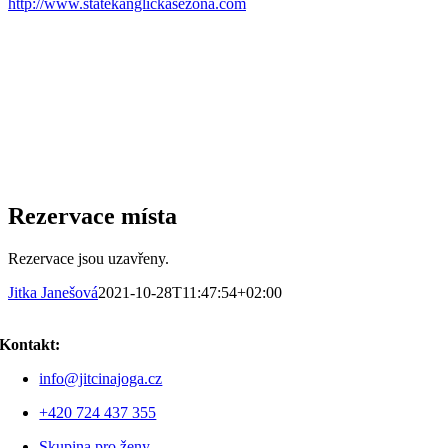
http://www.statekanglickasezona.com
Rezervace místa
Rezervace jsou uzavřeny.
Jitka Janešová
2021-10-28T11:47:54+02:00
Kontakt:
info@jitcinajoga.cz
+420 724 437 355
Skupina pro ženy