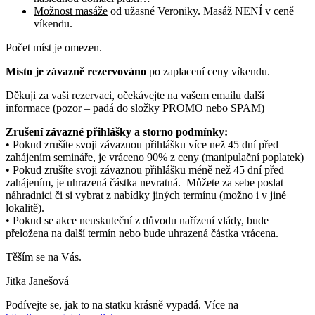
Možnost masáže
od užasné Veroniky. Masáž NENÍ v ceně
víkendu.
Počet míst je omezen.
Místo je závazně rezervováno
po zaplacení ceny víkendu.
Děkuji za vaši rezervaci, očekávejte na vašem emailu další
informace (pozor – padá do složky PROMO nebo SPAM)
Zrušení závazné přihlášky a storno podmínky:
• Pokud zrušíte svoji závaznou přihlášku více než 45 dní před
zahájením semináře, je vráceno 90% z ceny (manipulační poplatek)
• Pokud zrušíte svoji závaznou přihlášku méně než 45 dní před
zahájením, je uhrazená částka nevratná. Můžete za sebe poslat
náhradnici či si vybrat z nabídky jiných termínu (možno i v jiné
lokalitě).
• Pokud se akce neuskuteční z důvodu nařízení vlády, bude
přeložena na další termín nebo bude uhrazená částka vrácena.
Těším se na Vás.
Jitka Janešová
Podívejte se, jak to na statku krásně vypadá. Více na