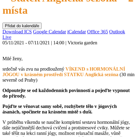
místa
Přidat do kalendáře
Download ICS
Google Calendar
iCalendar
Office 365
Outlook
Live
05/11/2021 - 07/11/2021 | 14:00 | Victoria garden
Milé ženy,
srdečně vás zvu na prodloužený
VÍKEND s HORMONÁLNÍ
JÓGOU v krásném prostředí STATKU Anglická sezóna
(
30 min
severně od Prahy)
Odpoutejte se od každodenních povinností a pojeďte vypnout
do přírody.
Pojďte se věnovat samy sobě, rozhýbete tělo v jógových
ásanách, spočinete na krásném místě s duší.
V průběhu víkendu se naučíte kompletní sestavu hormonální jógy,
dále nejúčinnější dechová cvičení a protistresové cviky. Můžete se
také těšit na lekci ranní jógy, možnost relaxační masáže, vůně