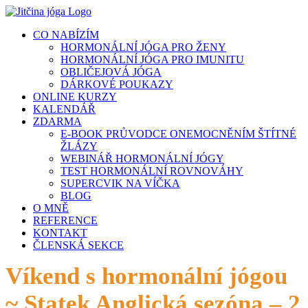
Přeskočit
na
CO NABÍZÍM
obsah
HORMONÁLNÍ JÓGA PRO ŽENY
HORMONÁLNÍ JÓGA PRO IMUNITU
OBLIČEJOVÁ JÓGA
DÁRKOVÉ POUKAZY
ONLINE KURZY
KALENDÁŘ
ZDARMA
E-BOOK PRŮVODCE ONEMOCNĚNÍM ŠTÍTNÉ
ŽLÁZY
WEBINÁŘ HORMONÁLNÍ JÓGY
TEST HORMONÁLNÍ ROVNOVÁHY
SUPERCVIK NA VÍČKA
BLOG
O MNĚ
REFERENCE
KONTAKT
ČLENSKÁ SEKCE
Víkend s hormonální jógou
~ Statek Anglická sezóna – 2