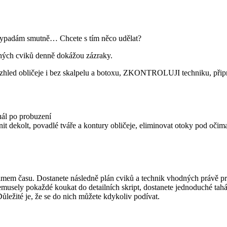
 vypadám smutně… Chcete s tím něco udělat?
uchých cviků denně dokážou zázraky.
ý vzhled obličeje i bez skalpelu a botoxu, ZKONTROLUJI techniku
uál po probuzení
t dekolt, povadlé tváře a kontury obličeje, eliminovat otoky pod očima
inimem času. Dostanete následně plán cviků a technik vhodných právě pr
musely pokaždé koukat do detailních skript, dostanete jednoduché tahák
ůležité je, že se do nich můžete kdykoliv podívat.