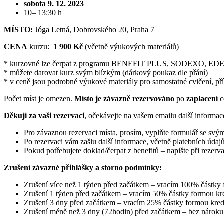
sobota 9. 12. 2023
10– 13:30 h
MÍSTO:
Jóga Letná,
Dobrovského 20
, Praha 7
CENA
kurzu:
1 900 Kč
(včetně výukových materiálů)
* kurzovné lze čerpat z programu BENEFIT PLUS, SODEXO, EDE
* můžete darovat kurz svým blízkým (dárkový poukaz dle přání)
* v ceně jsou podrobné výukové materiály pro samostatné cvičení, pří
Počet míst je omezen.
Místo je závazně rezervováno
po
zaplacení
c
Děkuji za vaši rezervaci
, očekávejte na vašem emailu další infor
Pro závaznou rezervaci místa, prosím, vyplňte formulář se svým
Po rezervaci vám zašlu další informace, včetně platebních údajů
Pokud potřebujete doklad/čerpat z benefitů – napište při rezer
Zrušení závazné přihlášky a storno podmínky:
Zrušení více než 1 týden před začátkem – vracím 100% částky 
Zrušení 1 týden před začátkem – vracím 50% částky formou kr
Zrušení 3 dny před začátkem – vracím 25% částky formou kred
Zrušení méně než 3 dny (72hodin) před začátkem – bez nároku 