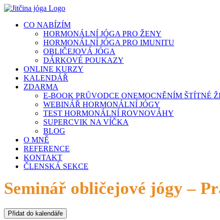
Přeskočit
na
CO NABÍZÍM
obsah
HORMONÁLNÍ JÓGA PRO ŽENY
HORMONÁLNÍ JÓGA PRO IMUNITU
OBLIČEJOVÁ JÓGA
DÁRKOVÉ POUKAZY
ONLINE KURZY
KALENDÁŘ
ZDARMA
E-BOOK PRŮVODCE ONEMOCNĚNÍM ŠTÍTNÉ 
WEBINÁŘ HORMONÁLNÍ JÓGY
TEST HORMONÁLNÍ ROVNOVÁHY
SUPERCVIK NA VÍČKA
BLOG
O MNĚ
REFERENCE
KONTAKT
ČLENSKÁ SEKCE
Seminář obličejové jógy – 
Přidat do kalendáře