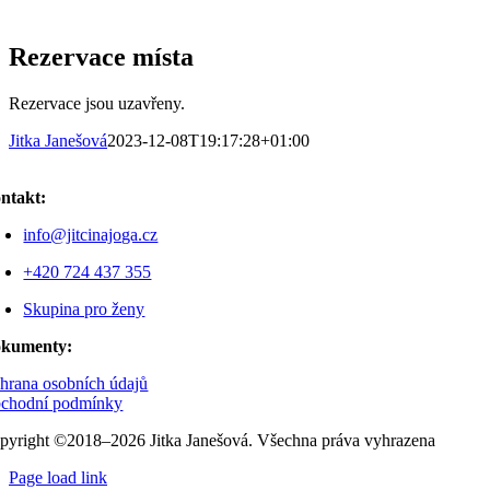
Rezervace místa
Rezervace jsou uzavřeny.
Jitka Janešová
2023-12-08T19:17:28+01:00
ntakt:
info@jitcinajoga.cz
+420 724 437 355
Skupina pro ženy
kumenty:
hrana osobních údajů
chodní podmínky
pyright ©2018–2026 Jitka Janešová. Všechna práva vyhrazena
Page load link