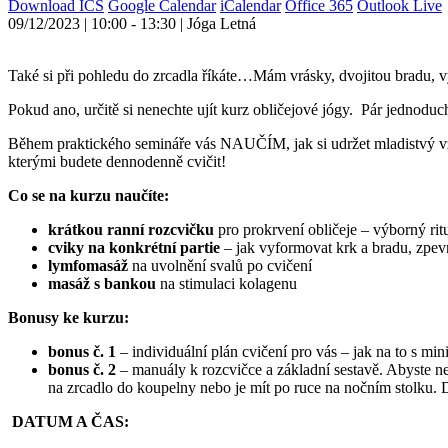
Download ICS
Google Calendar
iCalendar
Office 365
Outlook Live
09/12/2023 | 10:00 - 13:30 | Jóga Letná
Také si při pohledu do zrcadla říkáte…Mám vrásky, dvojitou bradu,
Pokud ano, určitě si nenechte ujít kurz obličejové jógy. Pár jednod
Během praktického semináře vás NAUČÍM, jak si udržet mladistv
kterými budete dennodenně cvičit!
Co se na kurzu naučíte
:
krátkou ranní rozcvičku
pro prokrvení obličeje – výborný rit
cviky na konkrétní partie
– jak vyformovat krk a bradu, zpevni
lymfomasáž
na uvolnění svalů po cvičení
masáž s bankou
na stimulaci kolagenu
Bonusy ke kurzu
:
bonus č. 1
– individuální plán cvičení pro vás – jak na to s m
bonus č. 2
– manuály k rozcvičce a základní sestavě. Abyste ne
na zrcadlo do koupelny nebo je mít po ruce na nočním stolku. D
DATUM A ČAS: