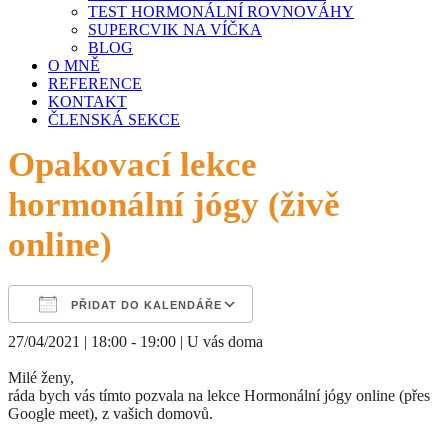
TEST HORMONÁLNÍ ROVNOVÁHY
SUPERCVIK NA VÍČKA
BLOG
O MNĚ
REFERENCE
KONTAKT
ČLENSKÁ SEKCE
Opakovací lekce
hormonální jógy (živě
online)
PŘIDAT DO KALENDÁŘE
27/04/2021 | 18:00 - 19:00 | U vás doma
Download ICS
Google Calendar
iCalendar
Office 365
Outlook Live
Milé ženy,
ráda bych vás tímto pozvala na lekce Hormonální jógy online (přes
Google meet), z vašich domovů.