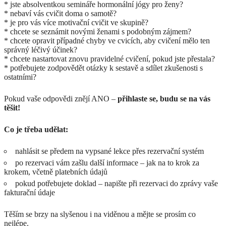
* jste absolventkou semináře hormonální jógy pro ženy?
* nebaví vás cvičit doma o samotě?
* je pro vás více motivační cvičit ve skupině?
* chcete se seznámit novými ženami s podobným zájmem?
* chcete opravit případné chyby ve cvicích, aby cvičení mělo ten
správný léčivý účinek?
* chcete nastartovat znovu pravidelné cvičení, pokud jste přestala?
* potřebujete zodpovědět otázky k sestavě a sdílet zkušenosti s
ostatními?
Pokud vaše odpovědi znějí ANO –
přihlaste se, budu se na vás
těšit!
Co je třeba udělat:
nahlásit se předem na vypsané lekce přes rezervační systém
po rezervaci vám zašlu další informace – jak na to krok za
krokem, včetně platebních údajů
pokud potřebujete doklad – napište při rezervaci do zprávy vaše
fakturační údaje
Těším se brzy na slyšenou i na viděnou a mějte se prosím co
nejlépe.