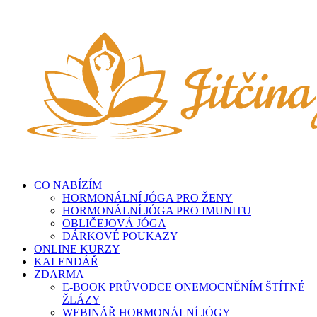
Přeskočit
na
obsah
CO NABÍZÍM
HORMONÁLNÍ JÓGA PRO ŽENY
HORMONÁLNÍ JÓGA PRO IMUNITU
OBLIČEJOVÁ JÓGA
DÁRKOVÉ POUKAZY
ONLINE KURZY
KALENDÁŘ
ZDARMA
E-BOOK PRŮVODCE ONEMOCNĚNÍM ŠTÍTNÉ
ŽLÁZY
WEBINÁŘ HORMONÁLNÍ JÓGY