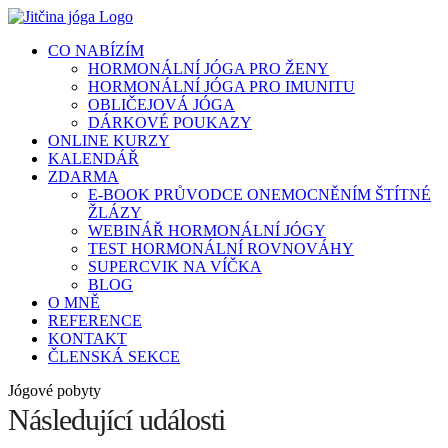
Přeskočit
na
CO NABÍZÍM
obsah
HORMONÁLNÍ JÓGA PRO ŽENY
HORMONÁLNÍ JÓGA PRO IMUNITU
OBLIČEJOVÁ JÓGA
DÁRKOVÉ POUKAZY
ONLINE KURZY
KALENDÁŘ
ZDARMA
E-BOOK PRŮVODCE ONEMOCNĚNÍM ŠTÍTNÉ
ŽLÁZY
WEBINÁŘ HORMONÁLNÍ JÓGY
TEST HORMONÁLNÍ ROVNOVÁHY
SUPERCVIK NA VÍČKA
BLOG
O MNĚ
REFERENCE
KONTAKT
ČLENSKÁ SEKCE
Jógové pobyty
Následující události