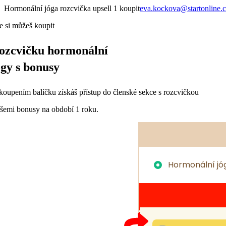
Přeskočit
Hormonální jóga rozcvička upsell 1 koupit
eva.kockova@startonline.
na
e si můžeš koupit
obsah
ozcvičku hormonální
ógy s bonusy
koupením balíčku získáš přístup do členské sekce s rozcvičkou
všemi bonusy na období 1 roku.
Hormonální jóg