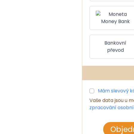
Bankovní
převod
Mám slevový k
Vaše data jsou u m
zpracování osobní
Objed