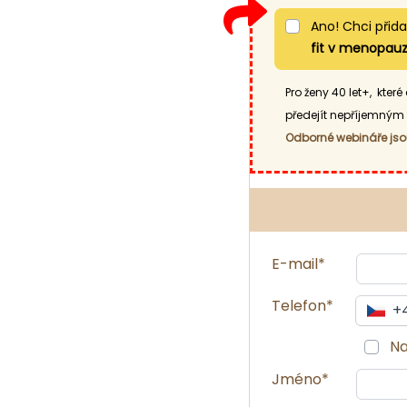
Ano! Chci přid
fit v menopau
Pro ženy 40 let+, kte
předejít nepříjemným 
Odborné webináře jsou
E-mail*
Telefon*
+
Na
Jméno*