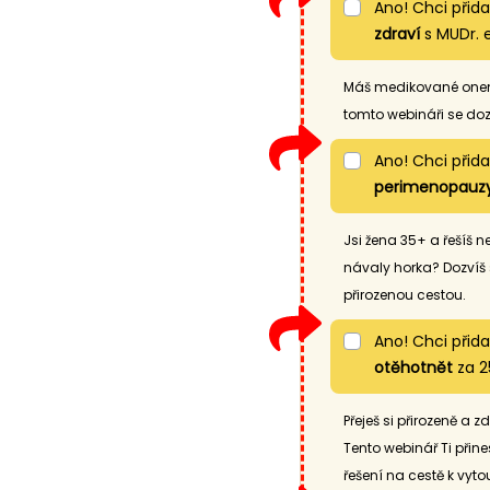
Ano! Chci přid
zdraví
s MUDr. 
Máš medikované onemoc
tomto webináři se dozv
Ano! Chci přid
perimenopauz
Jsi žena 35+ a řešíš 
návaly horka? Dozvíš 
přirozenou cestou.
Ano! Chci přid
otěhotnět
za 2
Přeješ si přirozeně a
Tento webinář Ti přin
řešení na cestě k vyt