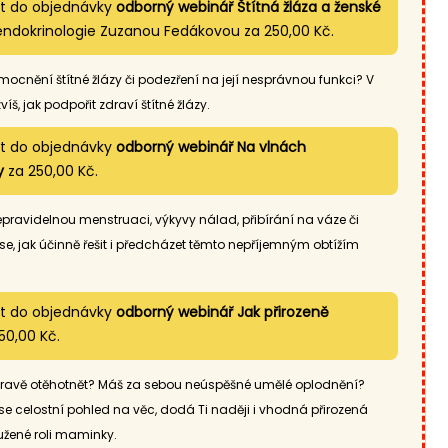
at do objednávky
odborný webinář Štítná žláza a ženské
endokrinologie Zuzanou Fedákovou za 250,00 Kč.
nění štítné žlázy či podezření na její nesprávnou funkci? V
íš, jak podpořit zdraví štítné žlázy.
at do objednávky
odborný webinář Na vlnách
y
za 250,00 Kč.
nepravidelnou menstruaci, výkyvy nálad, přibírání na váze či
se, jak účinně řešit i předcházet těmto nepříjemným obtížím
at do objednávky
odborný webinář Jak přirozeně
50,00 Kč.
 zdravě otěhotnět? Máš za sebou neúspěšné umělé oplodnění?
ese celostní pohled na věc, dodá Ti naději i vhodná přirozená
oužené roli maminky.