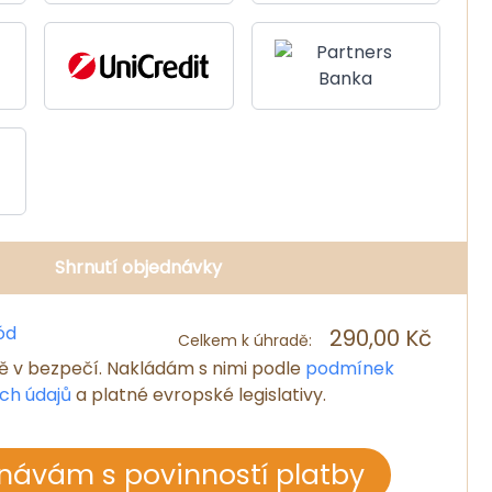
Shrnutí objednávky
ód
290,00 Kč
Celkem k úhradě:
ě v bezpečí. Nakládám s nimi podle
podmínek
ch údajů
a platné evropské legislativy.
návám s povinností platby