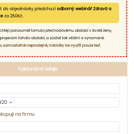
at do objednávky předchozí
odborný webinář Zdravá a
ze
za 250Kč.
ré chtějí porozumět tomuto přechodovému období v životě ženy,
projevům tohoto období, a zůstat tak vitální a vyrovnané.
 samostatně neprodejné, nabídky lze využít pouze teď.
Fakturační údaje
420
kupuji na firmu