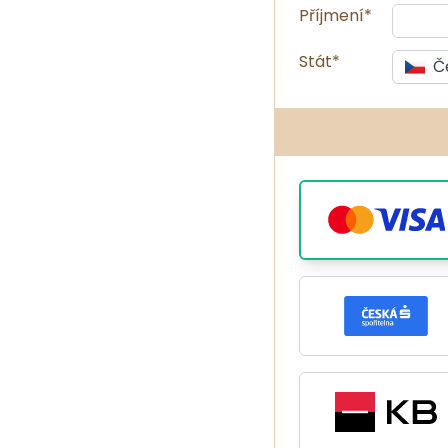
Příjmení*
Stát*
Č