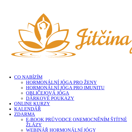
Přeskočit
na
obsah
CO NABÍZÍM
HORMONÁLNÍ JÓGA PRO ŽENY
HORMONÁLNÍ JÓGA PRO IMUNITU
OBLIČEJOVÁ JÓGA
DÁRKOVÉ POUKAZY
ONLINE KURZY
KALENDÁŘ
ZDARMA
E-BOOK PRŮVODCE ONEMOCNĚNÍM ŠTÍTNÉ
ŽLÁZY
WEBINÁŘ HORMONÁLNÍ JÓGY