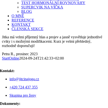
TEST HORMONÁLNÍ ROVNOVÁHY
SUPERCVIK NA VÍČKA
BLOG
O MNĚ
REFERENCE
KONTAKT
ČLENSKÁ SEKCE
Jitka má velmi příjemný hlas a projev a jasně vysvětluje jednotlivé
cviky i s možnými modifikacemi. Kurz je velmi přehledný,
rozhodně doporučuji!
Petra R., prosinec 2023
StartOnline
2024-09-24T21:42:33+02:00
Kontakt:
info@jitcinajoga.cz
+420 724 437 355
Skupina pro ženy
Dokumenty: